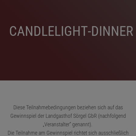
C
A
N
D
L
E
L
I
G
H
T
-
D
I
N
N
E
R
GEWINNSPIEL
Diese Teilnahmebedingungen beziehen sich auf das
Gewinnspiel der Landgasthof Sörgel GbR (nachfolgend
„Veranstalter“ genannt).
Die Teilnahme am Gewinnspiel richtet sich ausschließlich