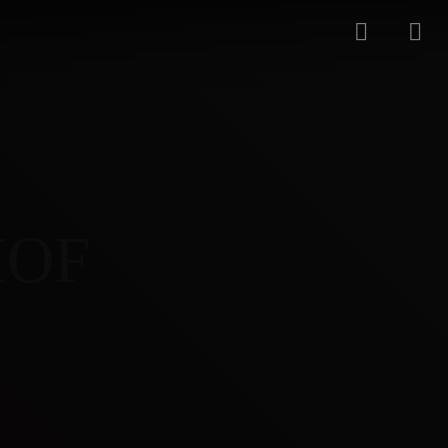
H
O
F