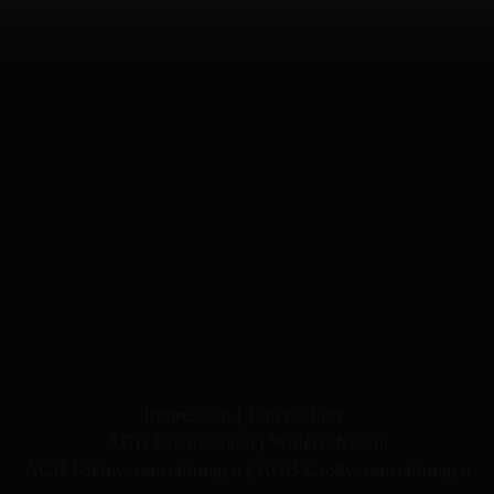
09157 / 256
landgasthof.soergel
landgasthofsoergel
metzgereisoergel
Impressum
|
Datenschutz
AGB Übernachten
|
Widerrufsrecht
AGB Kleinveranstaltungen
|
AGB Großveranstaltungen