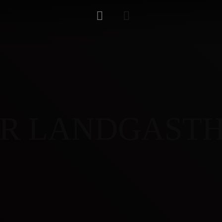
ur
R
L
A
N
D
G
A
S
T
TELEFONISCHE RESERVIERUNG
09157 / 256